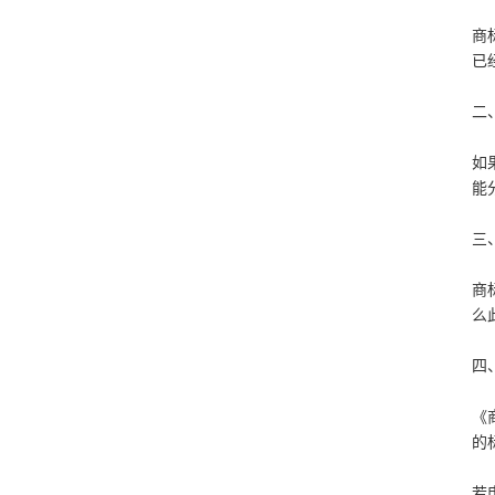
商
已
二
如
能
三
商
么
四
《
的
若