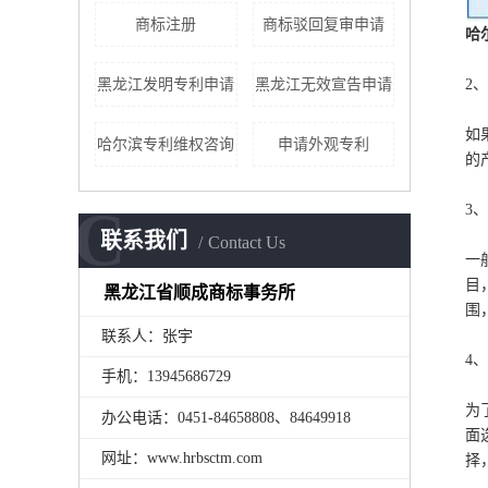
商标注册
商标驳回复审申请
哈
黑龙江发明专利申请
黑龙江无效宣告申请
2
如
哈尔滨专利维权咨询
申请外观专利
的
C
3
联系我们
Contact Us
一
目
黑龙江省顺成商标事务所
围
联系人：张宇
4
手机：13945686729
为
办公电话：0451-84658808、84649918
面
网址：www.hrbsctm.com
择