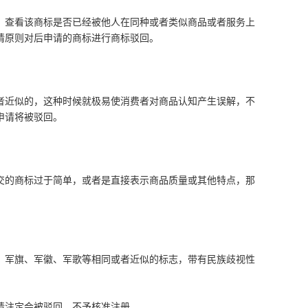
，查看该商标是否已经被他人在同种或者类似商品或者服务上
请原则对后申请的商标进行商标驳回。
者近似的，这种时候就极易使消费者对商品认知产生误解，不
申请将被驳回。
交的商标过于简单，或者是直接表示商品质量或其他特点，那
、军旗、军徽、军歌等相同或者近似的标志，带有民族歧视性
请注定会被驳回，不予核准注册。