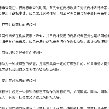
标审查元在进行商标审查的时候，首先会在商标数据库对该商标进行检索
经提出了
商标申请
，如果出现这种情况，那么审查员将会根基商标在先申
、存在近似商标而被驳回
果两件商标在构成要素上近似，并且商标使用的商品或者服务也是相同或
分清楚其产品来源。如果在进行商标审查时存在近似商标，那该商标注册
、商标因缺乏显著性而被驳回
标做为一种被识别的标志，是需要具备一定的可识别性的，如果申请人提
此类商标会因缺乏显著性而被商标局驳回。
、使用禁忌标志而被驳回
商标法》规定一些特殊的标志不得作为商标使用，如同国旗、国徽、国歌
标志，有害于社会主义道德风尚的标志等。
申请人提交的商标违背了《商标法》明确禁止使用的标志，其商标注册申